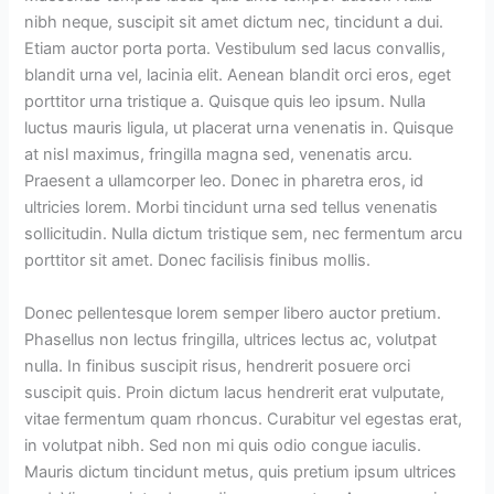
nibh neque, suscipit sit amet dictum nec, tincidunt a dui.
Etiam auctor porta porta. Vestibulum sed lacus convallis,
blandit urna vel, lacinia elit. Aenean blandit orci eros, eget
porttitor urna tristique a. Quisque quis leo ipsum. Nulla
luctus mauris ligula, ut placerat urna venenatis in. Quisque
at nisl maximus, fringilla magna sed, venenatis arcu.
Praesent a ullamcorper leo. Donec in pharetra eros, id
ultricies lorem. Morbi tincidunt urna sed tellus venenatis
sollicitudin. Nulla dictum tristique sem, nec fermentum arcu
porttitor sit amet. Donec facilisis finibus mollis.
Donec pellentesque lorem semper libero auctor pretium.
Phasellus non lectus fringilla, ultrices lectus ac, volutpat
nulla. In finibus suscipit risus, hendrerit posuere orci
suscipit quis. Proin dictum lacus hendrerit erat vulputate,
vitae fermentum quam rhoncus. Curabitur vel egestas erat,
in volutpat nibh. Sed non mi quis odio congue iaculis.
Mauris dictum tincidunt metus, quis pretium ipsum ultrices