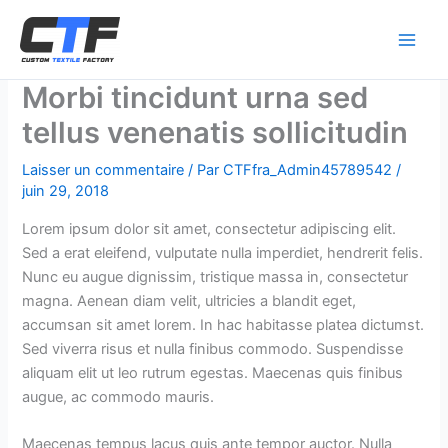
Aller
au
contenu
Morbi tincidunt urna sed
tellus venenatis sollicitudin
Laisser un commentaire
/ Par
CTFfra_Admin45789542
/
juin 29, 2018
Lorem ipsum dolor sit amet, consectetur adipiscing elit.
Sed a erat eleifend, vulputate nulla imperdiet, hendrerit felis.
Nunc eu augue dignissim, tristique massa in, consectetur
magna. Aenean diam velit, ultricies a blandit eget,
accumsan sit amet lorem. In hac habitasse platea dictumst.
Sed viverra risus et nulla finibus commodo. Suspendisse
aliquam elit ut leo rutrum egestas. Maecenas quis finibus
augue, ac commodo mauris.
Maecenas tempus lacus quis ante tempor auctor. Nulla