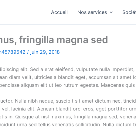
Accueil
Nos services
Socié
us, fringilla magna sed
in45789542
/
juin 29, 2018
iscing elit. Sed a erat eleifend, vulputate nulla imperdiet,
an diam velit, ultricies a blandit eget, accumsan sit amet 
spendisse aliquam elit ut leo rutrum egestas. Maecenas qui
tor. Nulla nibh neque, suscipit sit amet dictum nec, tincid
vel, lacinia elit. Aenean blandit orci eros, eget porttitor ur
atis in. Quisque at nisl maximus, fringilla magna sed, venen
tincidunt urna sed tellus venenatis sollicitudin. Nulla dictum