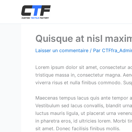
Aller
au
contenu
Quisque at nisl maxim
Laisser un commentaire
/ Par
CTFfra_Adm
Lorem ipsum dolor sit amet, consectetur adip
tristique massa in, consectetur magna. Aene
viverra risus et nulla finibus commodo. Su
Maecenas tempus lacus quis ante tempor auc
Vestibulum sed lacus convallis, blandit urna 
luctus mauris ligula, ut placerat urna venen
in pharetra eros, id ultricies lorem. Morbi 
sit amet. Donec facilisis finibus mollis.